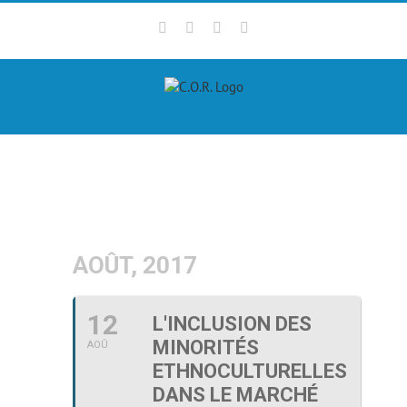
Skip
Facebook
Twitter
LinkedIn
Instagram
to
content
AOÛT, 2017
12
L'INCLUSION DES
MINORITÉS
AOÛ
ETHNOCULTURELLES
DANS LE MARCHÉ