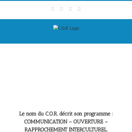
Skip
Facebook
Twitter
LinkedIn
Instagram
to
content
Le nom du C.O.R. décrit son programme :
COMMUNICATION – OUVERTURE –
RAPPROCHEMENT INTERCULTUREL.