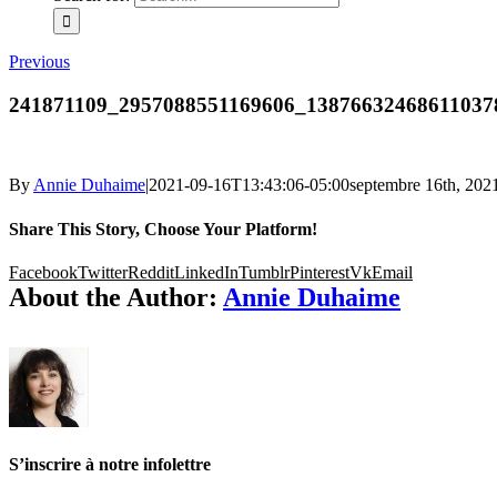
Previous
241871109_2957088551169606_13876632468611037
By
Annie Duhaime
|
2021-09-16T13:43:06-05:00
septembre 16th, 202
Share This Story, Choose Your Platform!
Facebook
Twitter
Reddit
LinkedIn
Tumblr
Pinterest
Vk
Email
About the Author:
Annie Duhaime
S’inscrire à notre infolettre