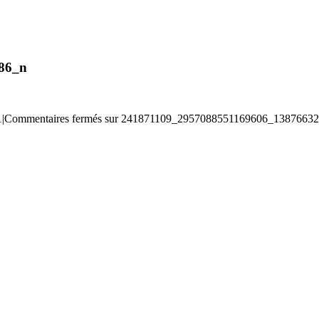
86_n
1
|
Commentaires fermés
sur 241871109_2957088551169606_1387663