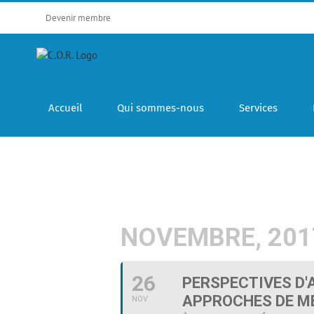
Skip
Devenir membre
to
content
Accueil
Qui sommes-nous
Services
NOVEMBRE, 201
26
PERSPECTIVES D'
APPROCHES DE MÉ
NOV